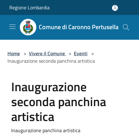
Salta al contenuto principale
Regione Lombardia
Comune di Caronno Pertusella
Home
>
Vivere il Comune
>
Eventi
>
Inaugurazione seconda panchina artistica
Inaugurazione
seconda panchina
artistica
Inaugurazione panchina artistica