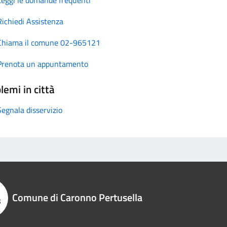
Richiedi Assistenza
Chiama il comune 02-965121
Prenota un appuntamento
lemi in città
Segnala disservizio
Comune di Caronno Pertusella