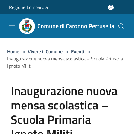
Salta al contenuto principale
Regione Lombardia
Comune di Caronno Pertusella
Home
>
Vivere il Comune
>
Eventi
>
Inaugurazione nuova mensa scolastica – Scuola Primaria
Ignoto Militi
Inaugurazione nuova
mensa scolastica –
Scuola Primaria
Ignoto Militi