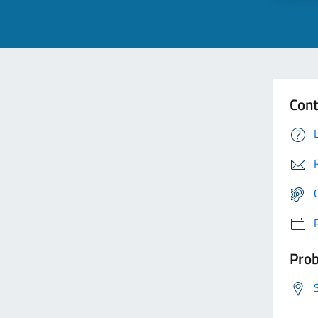
Cont
Prob