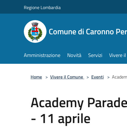
Salta al contenuto principale
Regione Lombardia
Comune di Caronno Per
Amministrazione
Novità
Servizi
Vivere 
Home
>
Vivere il Comune
>
Eventi
>
Academy
Academy Parade
- 11 aprile