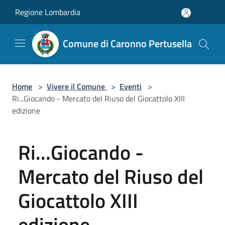
Salta al contenuto principale
Regione Lombardia
Comune di Caronno Pertusella
Home
>
Vivere il Comune
>
Eventi
>
Ri...Giocando - Mercato del Riuso del Giocattolo XIII
edizione
Ri...Giocando -
Mercato del Riuso del
Giocattolo XIII
edizione