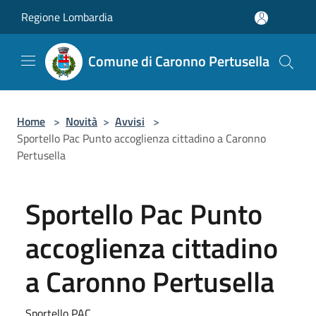
Salta al contenuto principale
Regione Lombardia
Comune di Caronno Pertusella
Home
>
Novità
>
Avvisi
>
Sportello Pac Punto accoglienza cittadino a Caronno
Pertusella
Sportello Pac Punto
accoglienza cittadino
a Caronno Pertusella
Sportello PAC