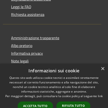
Leggi le FAQ
Richiesta assistenza
Amministrazione trasparente
Albo pretorio
Informativa privacy
Note legali
×
Dichiarazione di accessibilità
Informazioni sui cookie
Questo sito web utilizza cookie tecnici e assimilati strettamente
necessari al corretto funzionamento e alla navigazione del sito,
nonché un cookie tecnico analitico al solo fine di elaborare
informazioni statistiche, aggregate e anonime.
RSS
Copyright © 2026 • Comune di
Per maggiori dettagli, può consultare la cookie policy al seguente
link
Accessibilità
Caronno Pertusella • Powered
Privacy
Municipium
Accesso
by
•
RIFIUTA TUTTO
ACCETTA TUTTO