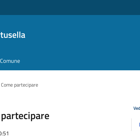
tusella
il Comune
- Come partecipare
Ved
 partecipare
0:51