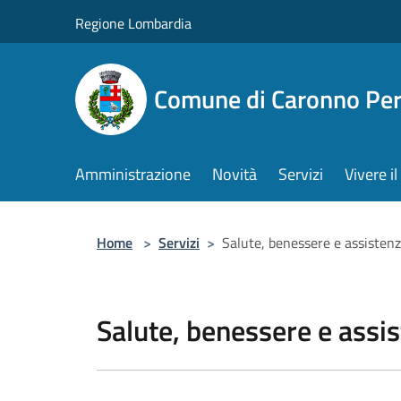
Salta al contenuto principale
Regione Lombardia
Comune di Caronno Per
Amministrazione
Novità
Servizi
Vivere 
Home
>
Servizi
>
Salute, benessere e assisten
Salute, benessere e assi