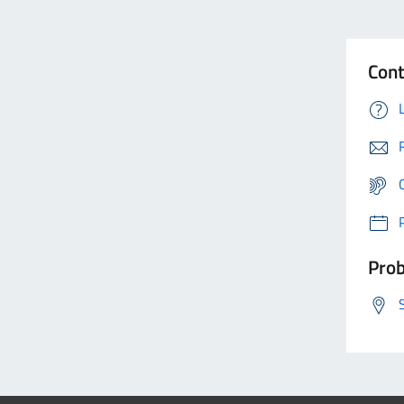
Cont
Prob