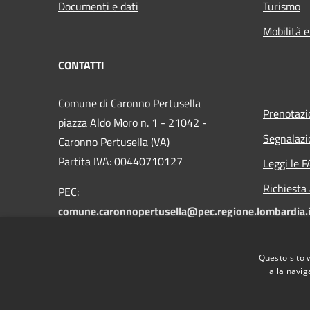
Documenti e dati
Turismo
Mobilità e
CONTATTI
Comune di Caronno Pertusella
Prenotaz
piazza Aldo Moro n. 1 - 21042 -
Segnalazi
Caronno Pertusella (VA)
Partita IVA: 00440710127
Leggi le 
Richiesta
PEC:
comune.caronnopertusella@pec.regione.lombardia.i
Centralino unico: 02-965121
Fax: 02-9655549
Questo sito 
alla navig