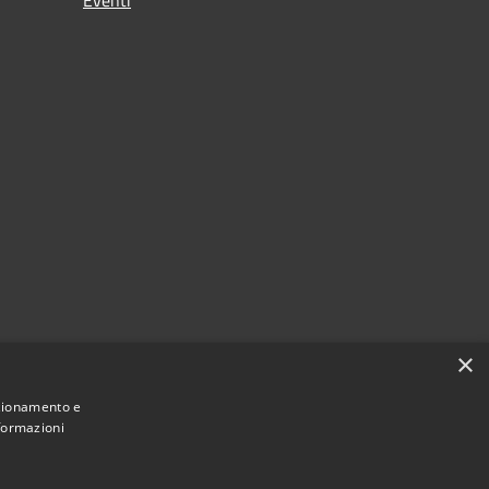
×
nzionamento e
nformazioni