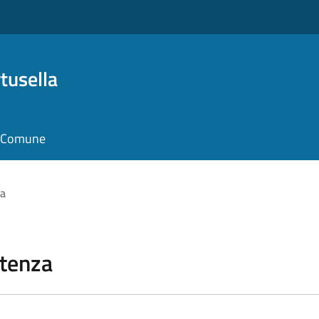
tusella
il Comune
za
stenza