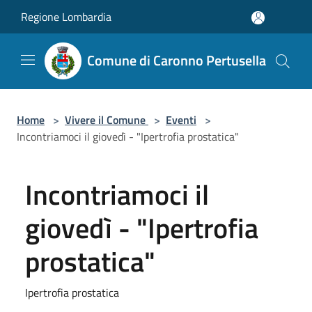
Salta al contenuto principale
Regione Lombardia
Comune di Caronno Pertusella
Home
>
Vivere il Comune
>
Eventi
>
Incontriamoci il giovedì - "Ipertrofia prostatica"
Incontriamoci il
giovedì - "Ipertrofia
prostatica"
Ipertrofia prostatica