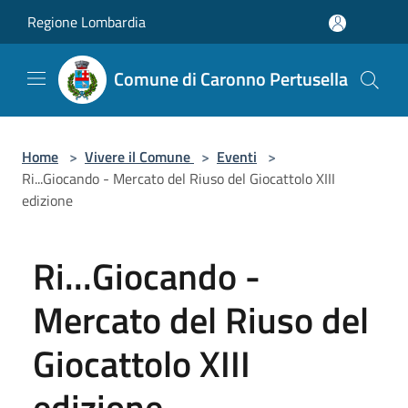
Salta al contenuto principale
Regione Lombardia
Comune di Caronno Pertusella
Home
>
Vivere il Comune
>
Eventi
>
Ri...Giocando - Mercato del Riuso del Giocattolo XIII
edizione
Ri...Giocando -
Mercato del Riuso del
Giocattolo XIII
edizione