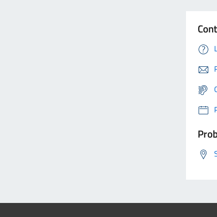
Cont
Prob