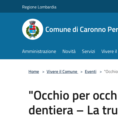
Salta al contenuto principale
Regione Lombardia
Comune di Caronno Per
Amministrazione
Novità
Servizi
Vivere 
Home
>
Vivere il Comune
>
Eventi
>
"Occhio
"Occhio per occh
dentiera – La tr