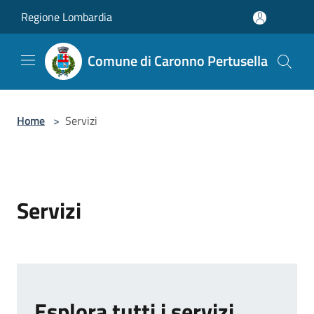
Salta al contenuto principale
Regione Lombardia
Comune di Caronno Pertusella
Home
>
Servizi
Servizi
Esplora tutti i servizi