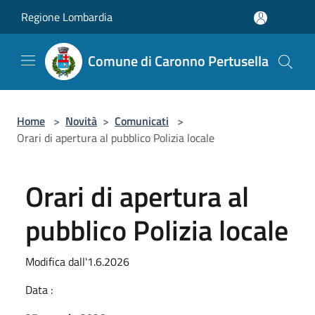
Salta al contenuto principale
Regione Lombardia
Comune di Caronno Pertusella
Home
>
Novità
>
Comunicati
>
Orari di apertura al pubblico Polizia locale
Orari di apertura al
pubblico Polizia locale
Modifica dall'1.6.2026
Data :