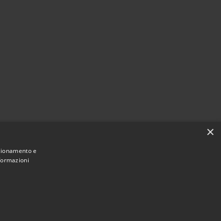
×
nzionamento e
nformazioni
Municipium
Accesso
i Caronno Pertusella • Powered by
•
redazione