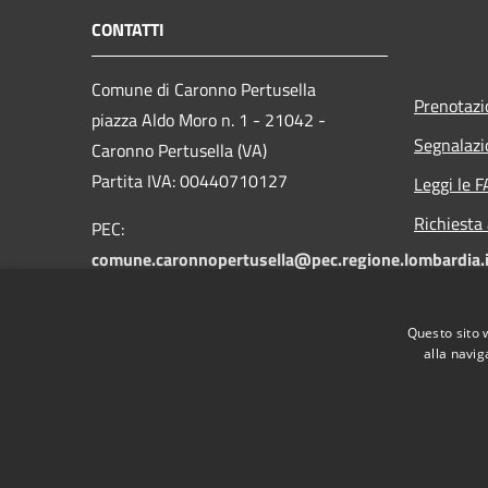
CONTATTI
Comune di Caronno Pertusella
Prenotaz
piazza Aldo Moro n. 1 - 21042 -
Segnalazi
Caronno Pertusella (VA)
Partita IVA: 00440710127
Leggi le 
Richiesta
PEC:
comune.caronnopertusella@pec.regione.lombardia.i
Centralino unico: 02-965121
Fax: 02-9655549
Questo sito 
alla navig
RSS
Accessibilità
Privacy
Cookie
Mappa de