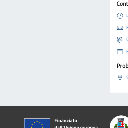
Cont
Prob