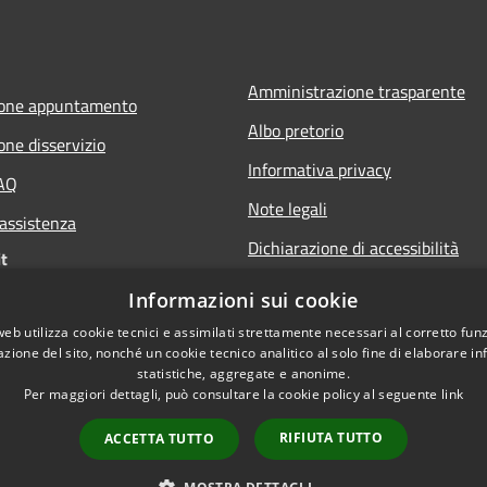
Amministrazione trasparente
ione appuntamento
Albo pretorio
one disservizio
Informativa privacy
FAQ
Note legali
 assistenza
Dichiarazione di accessibilità
t
Informazioni sui cookie
web utilizza cookie tecnici e assimilati strettamente necessari al corretto fu
azione del sito, nonché un cookie tecnico analitico al solo fine di elaborare i
statistiche, aggregate e anonime.
Per maggiori dettagli, può consultare la cookie policy al seguente
link
RIFIUTA TUTTO
ACCETTA TUTTO
l sito
Copyright © 2026 • Comune d