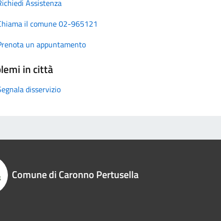
Richiedi Assistenza
Chiama il comune 02-965121
Prenota un appuntamento
lemi in città
Segnala disservizio
Comune di Caronno Pertusella