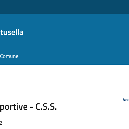
tusella
il Comune
Ved
ortive - C.S.S.
12