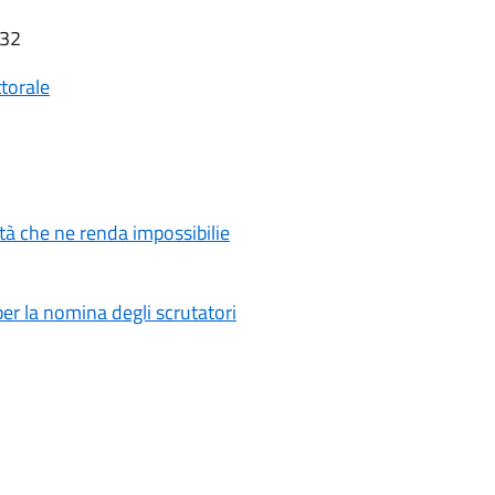
:32
ttorale
ità che ne renda impossibilie
r la nomina degli scrutatori