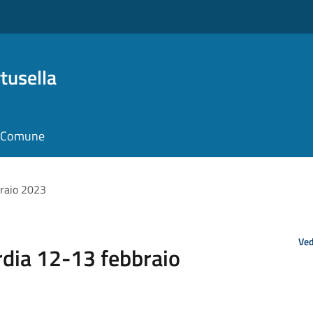
tusella
il Comune
braio 2023
Ved
rdia 12-13 febbraio