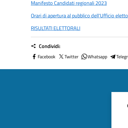
Manifesto Candidati regionali 2023
Orari di apertura al pubblico dell'Ufficio elett
RISULTATI ELETTORALI
Condividi:
Facebook
Twitter
Whatsapp
Teleg