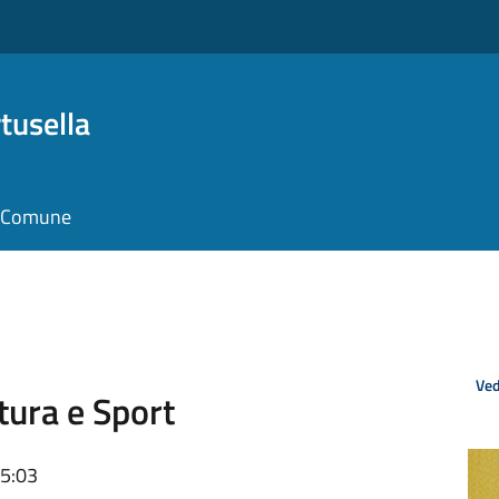
tusella
il Comune
Ved
ltura e Sport
15:03