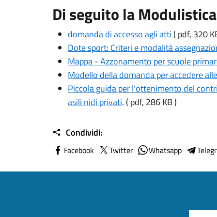
Di seguito la Modulistica
domanda di accesso agli atti
( pdf, 320 K
Dote sport: Criteri e modalità assegnazi
Mappa - Azzonamento per scuole primar
Modello della domanda per accedere alle
Piccola guida per l'ottenimento del contr
asili nidi privati
. ( pdf, 286 KB )
Condividi:
Facebook
Twitter
Whatsapp
Teleg