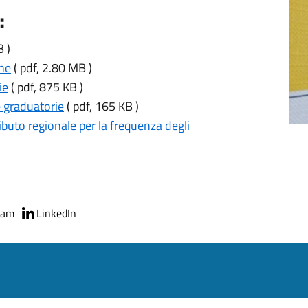
:
B )
one
( pdf, 2.80 MB )
ie
( pdf, 875 KB )
 graduatorie
( pdf, 165 KB )
ibuto regionale per la frequenza degli
ram
LinkedIn