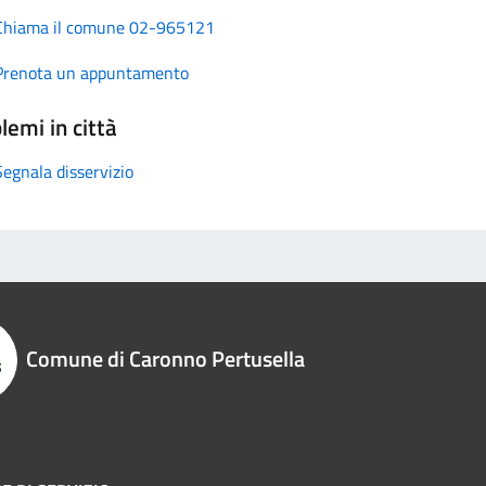
Chiama il comune 02-965121
Prenota un appuntamento
lemi in città
Segnala disservizio
Comune di Caronno Pertusella