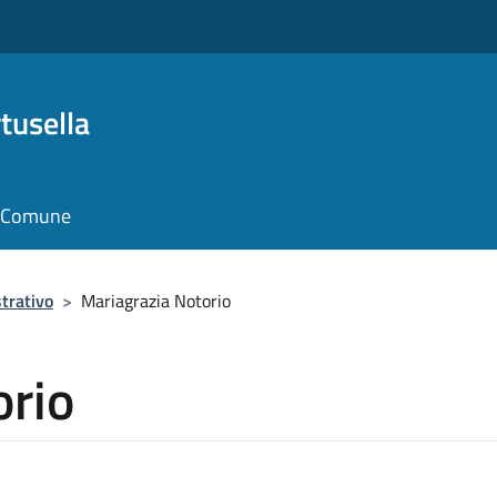
tusella
il Comune
trativo
>
Mariagrazia Notorio
orio