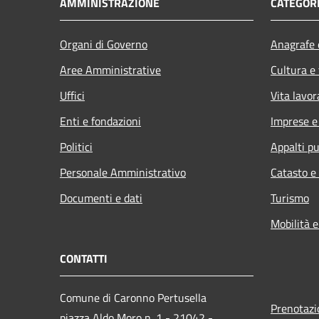
AMMINISTRAZIONE
CATEGORI
Organi di Governo
Anagrafe e
Aree Amministrative
Cultura e
Uffici
Vita lavor
Enti e fondazioni
Imprese 
Politici
Appalti pu
Personale Amministrativo
Catasto e
Documenti e dati
Turismo
Mobilità e
CONTATTI
Comune di Caronno Pertusella
Prenotaz
piazza Aldo Moro n. 1 - 21042 -