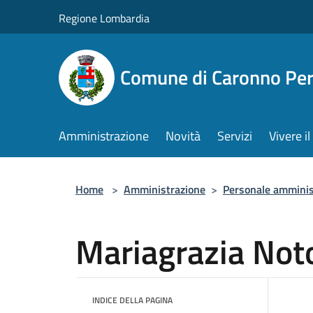
Salta al contenuto principale
Regione Lombardia
Comune di Caronno Per
Amministrazione
Novità
Servizi
Vivere 
Home
>
Amministrazione
>
Personale amminis
Mariagrazia Not
INDICE DELLA PAGINA