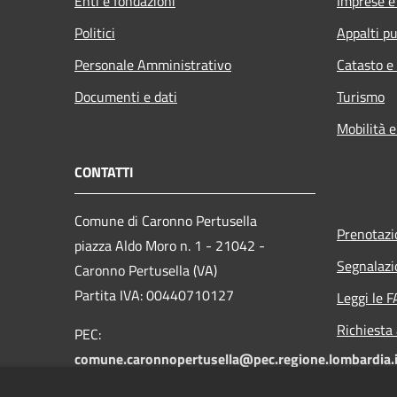
Enti e fondazioni
Imprese 
Politici
Appalti pu
Personale Amministrativo
Catasto e
Documenti e dati
Turismo
Mobilità e
CONTATTI
Comune di Caronno Pertusella
Prenotaz
piazza Aldo Moro n. 1 - 21042 -
Segnalazi
Caronno Pertusella (VA)
Partita IVA: 00440710127
Leggi le 
Richiesta
PEC:
comune.caronnopertusella@pec.regione.lombardia.i
Centralino unico: 02-965121