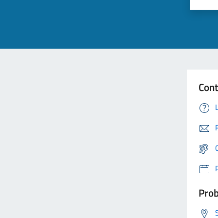
Cont
Prob