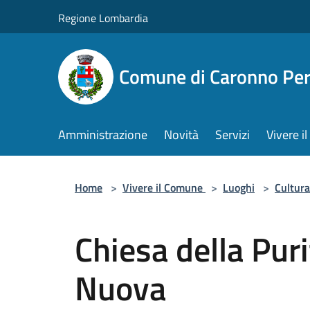
Salta al contenuto principale
Regione Lombardia
Comune di Caronno Per
Amministrazione
Novità
Servizi
Vivere 
Home
>
Vivere il Comune
>
Luoghi
>
Cultura
Chiesa della Pur
Nuova