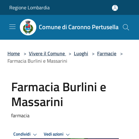
Salta al contenuto principale
Regione Lombardia
Comune di Caronno Pertusella
Home
>
Vivere il Comune
>
Luoghi
>
Farmacie
>
Farmacia Burlini e Massarini
Farmacia Burlini e
Massarini
farmacia
Condividi
Vedi azioni