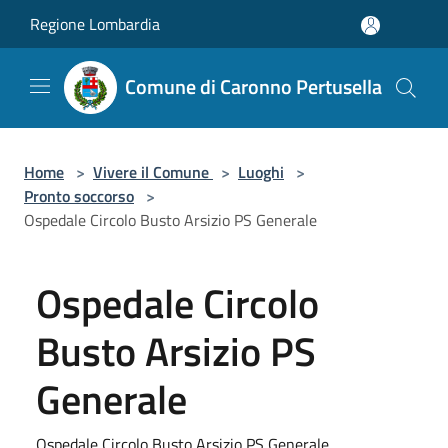
Salta al contenuto principale
Regione Lombardia
Comune di Caronno Pertusella
Home
>
Vivere il Comune
>
Luoghi
>
Pronto soccorso
>
Ospedale Circolo Busto Arsizio PS Generale
Ospedale Circolo
Busto Arsizio PS
Generale
Ospedale Circolo Busto Arsizio PS Generale