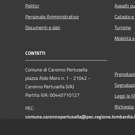
Politici
Appalti pu
Personale Amministrativo
Catasto e
Documenti e dati
Turismo
Mobilità e
CONTATTI
Comune di Caronno Pertusella
Prenotaz
piazza Aldo Moro n. 1 - 21042 -
Segnalazi
Caronno Pertusella (VA)
Partita IVA: 00440710127
Leggi le 
Richiesta
PEC:
comune.caronnopertusella@pec.regione.lombardia.i
Centralino unico: 02-965121
Fax: 02-9655549