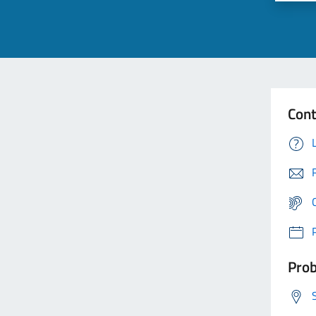
Cont
Prob