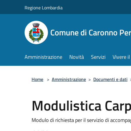
Salta al contenuto principale
Regione Lombardia
Comune di Caronno Per
Amministrazione
Novità
Servizi
Vivere 
Home
>
Amministrazione
>
Documenti e dati
Modulistica Carp
Modulo di richiesta per il servizio di acco